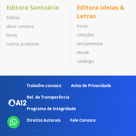
Editora Santuário
Editora Ideias &
Letras
bíblias
livros
deus conosco
coleções
livros
lançamentos
outros produtos
ebook
catálogo
Trabalhe conosco
Aviso de Privacidade
Rel. de Transparência
Programa de Integridade
Direitos Autorais
Fale Conosco