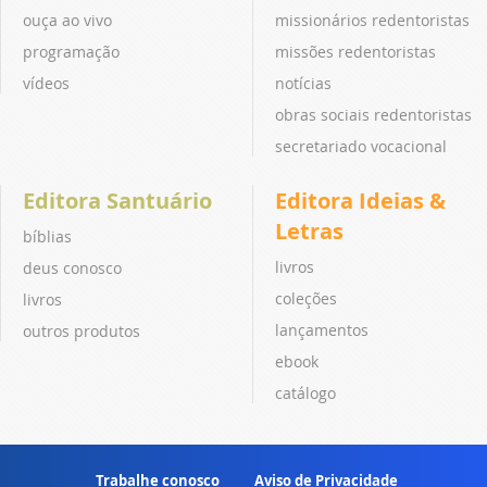
ouça ao vivo
missionários redentoristas
programação
missões redentoristas
vídeos
notícias
obras sociais redentoristas
secretariado vocacional
Editora Santuário
Editora Ideias &
Letras
bíblias
livros
deus conosco
coleções
livros
lançamentos
outros produtos
ebook
catálogo
Trabalhe conosco
Aviso de Privacidade