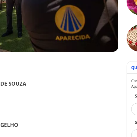
:
QU
Cad
 DE SOUZA
Ap
S
NGELHO