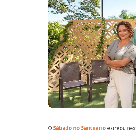
O
Sábado no Santuário
estreou nes