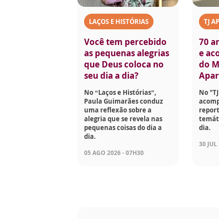
LAÇOS E HISTÓRIAS
TJ A
Você tem percebido
70 a
as pequenas alegrias
e aco
que Deus coloca no
do M
seu dia a dia?
Apar
No “Laços e Histórias”,
No "TJ
Paula Guimarães conduz
acomp
uma reflexão sobre a
report
alegria que se revela nas
temáti
pequenas coisas do dia a
dia.
dia.
30 JUL
05 AGO 2026 - 07H30