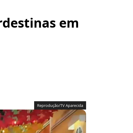
rdestinas em
Reprodução/TV Aparecida