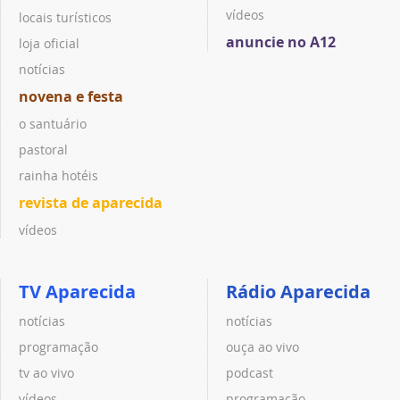
vídeos
locais turísticos
anuncie no A12
loja oficial
notícias
novena e festa
o santuário
pastoral
rainha hotéis
revista de aparecida
vídeos
TV Aparecida
Rádio Aparecida
notícias
notícias
programação
ouça ao vivo
tv ao vivo
podcast
vídeos
programação