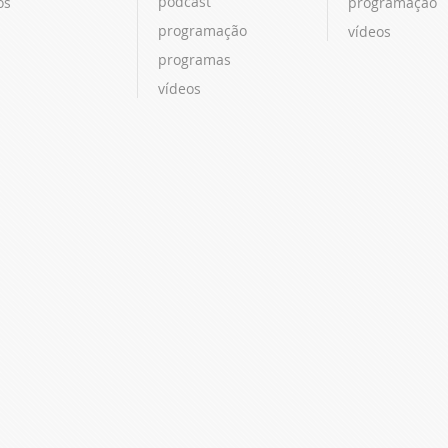
podcast
os
programação
programação
vídeos
programas
vídeos