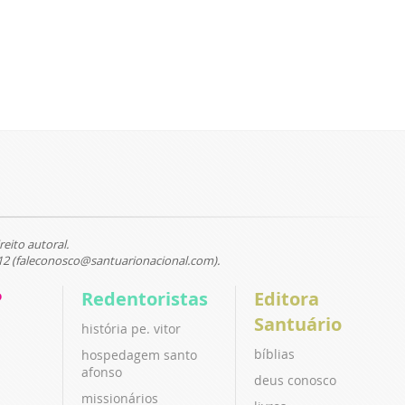
reito autoral.
12 (faleconosco@santuarionacional.com).
P
Redentoristas
Editora
Santuário
história pe. vitor
bíblias
hospedagem santo
afonso
deus conosco
missionários