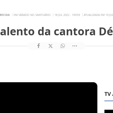
RECIDA
EM SÁBADO NO SANTUÁRIO
18 JUL 2022 - 10H59
ATUALIZADA EM 19 JUL
alento da cantora D
TV