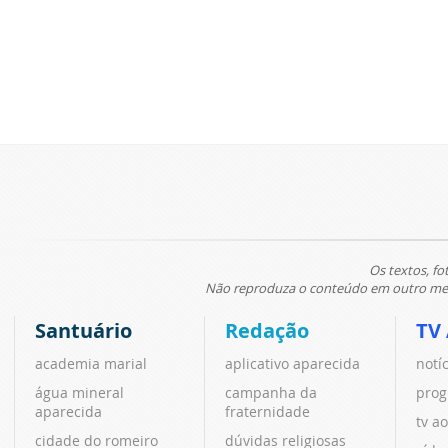
Os textos, fo
Não reproduza o conteúdo em outro meio
Santuário
Redação
TV
academia marial
aplicativo aparecida
notí
água mineral
campanha da
prog
aparecida
fraternidade
tv ao
cidade do romeiro
dúvidas religiosas