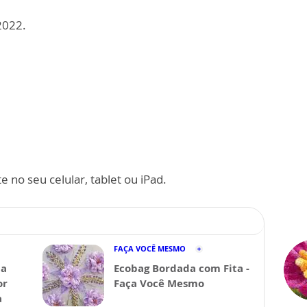
2022.
 no seu celular, tablet ou iPad.
FAÇA VOCÊ MESMO
da
Ecobag Bordada com Fita -
or
Faça Você Mesmo
a