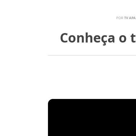
POR
TV APA
Conheça o t