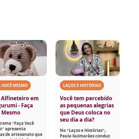
A VOCÊ MESMO
LAÇOS E HISTÓRIAS
 Alfineteiro em
Você tem percebido
urumi - Faça
as pequenas alegrias
ê Mesmo
que Deus coloca no
seu dia a dia?
grama “Faça Você
” apresenta
No “Laços e Histórias”,
as de artesanato que
Paula Guimarães conduz