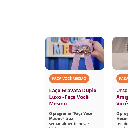
FAÇA VOCÊ MESMO
FAÇ
Laço Gravata Duplo
Urso
Luxo - Faça Você
Amig
Mesmo
Voc
O programa “Faça Você
O pro
Mesmo” traz
Mesmo
semanalmente novas
técnic