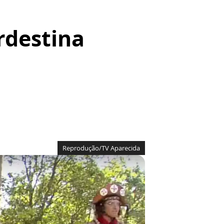
rdestina
Reprodução/TV Aparecida