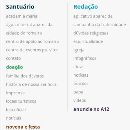
Santuário
Redação
academia marial
aplicativo aparecida
água mineral aparecida
campanha da fraternidade
cidade do romeiro
dúvidas religiosas
centro de apoio ao romeiro
espiritualidade
centro de eventos pe. vitor
igreja
contato
infográficos
doação
libras
notícias
família dos devotos
orações
história de nossa senhora
papa
imprensa
vídeos
locais turísticos
anuncie no A12
loja oficial
notícias
novena e festa