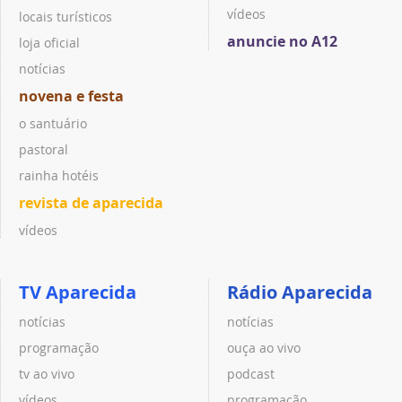
vídeos
locais turísticos
anuncie no A12
loja oficial
notícias
novena e festa
o santuário
pastoral
rainha hotéis
revista de aparecida
vídeos
TV Aparecida
Rádio Aparecida
notícias
notícias
programação
ouça ao vivo
tv ao vivo
podcast
vídeos
programação