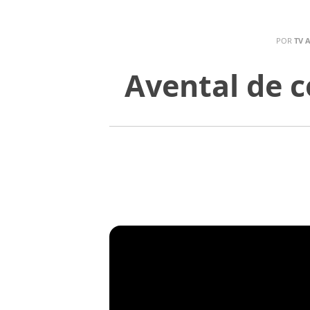
POR
TV 
Avental de c