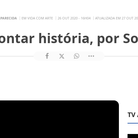
APARECIDA
EM VIDA COM ARTE
26 OUT 2020 - 16H04
ATUALIZADA EM 27 OUT 20
ontar história, por 
TV