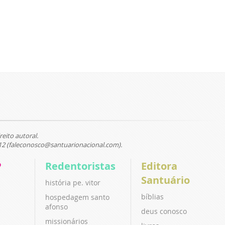
reito autoral.
12 (faleconosco@santuarionacional.com).
P
Redentoristas
Editora
Santuário
história pe. vitor
bíblias
hospedagem santo
afonso
deus conosco
missionários