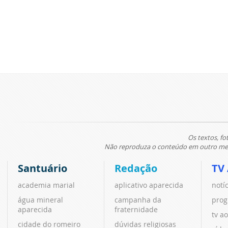
Os textos, fo
Não reproduza o conteúdo em outro meio
Santuário
Redação
TV
academia marial
aplicativo aparecida
notí
água mineral
campanha da
prog
aparecida
fraternidade
tv ao
cidade do romeiro
dúvidas religiosas