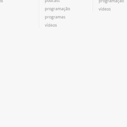
podcast
os
programação
programação
vídeos
programas
vídeos