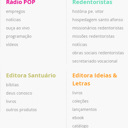
Rádio POP
Redentoristas
empregos
história pe. vitor
notícias
hospedagem santo afonso
ouça ao vivo
missionários redentoristas
programação
missões redentoristas
vídeos
notícias
obras sociais redentoristas
secretariado vocacional
Editora Santuário
Editora Ideias &
Letras
bíblias
livros
deus conosco
coleções
livros
lançamentos
outros produtos
ebook
catálogo