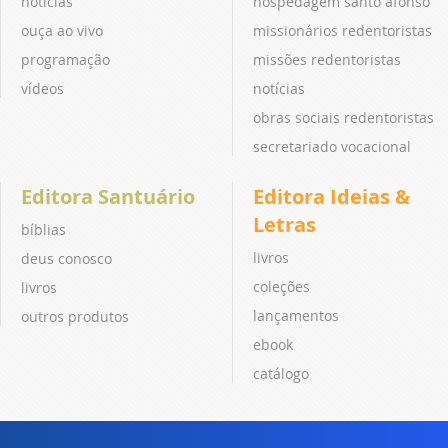
notícias
hospedagem santo afonso
ouça ao vivo
missionários redentoristas
programação
missões redentoristas
vídeos
notícias
obras sociais redentoristas
secretariado vocacional
Editora Santuário
Editora Ideias &
Letras
bíblias
livros
deus conosco
coleções
livros
lançamentos
outros produtos
ebook
catálogo