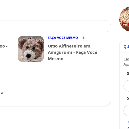
FAÇA VOCÊ MESMO
xo -
Urso Alfineteiro em
QU
Amigurumi - Faça Você
Mesmo
Cad
Ap
s
 a
S