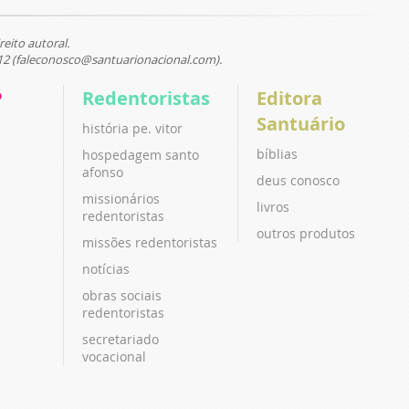
reito autoral.
12 (faleconosco@santuarionacional.com).
P
Redentoristas
Editora
Santuário
história pe. vitor
bíblias
hospedagem santo
afonso
deus conosco
missionários
livros
redentoristas
outros produtos
missões redentoristas
notícias
obras sociais
redentoristas
secretariado
vocacional