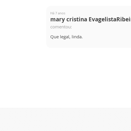
Há 7 anos
mary cristina EvagelistaRibei
comentou:
Que legal, linda.