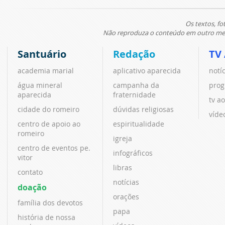
Os textos, fo
Não reproduza o conteúdo em outro meio
Santuário
Redação
TV
academia marial
aplicativo aparecida
notí
água mineral
campanha da
prog
aparecida
fraternidade
tv ao
cidade do romeiro
dúvidas religiosas
víde
centro de apoio ao
espiritualidade
romeiro
igreja
centro de eventos pe.
infográficos
vitor
libras
contato
notícias
doação
orações
família dos devotos
papa
história de nossa