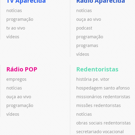
TV Aparecida
Rádio Aparecida
notícias
notícias
programação
ouça ao vivo
tv ao vivo
podcast
vídeos
programação
programas
vídeos
Rádio POP
Redentoristas
empregos
história pe. vitor
notícias
hospedagem santo afonso
ouça ao vivo
missionários redentoristas
programação
missões redentoristas
vídeos
notícias
obras sociais redentoristas
secretariado vocacional