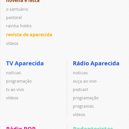
novena e festa
o santuário
pastoral
rainha hotéis
revista de aparecida
vídeos
TV Aparecida
Rádio Aparecida
notícias
notícias
programação
ouça ao vivo
tv ao vivo
podcast
vídeos
programação
programas
vídeos
Rádio POP
Redentoristas