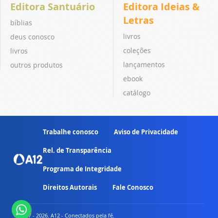
Editora Santuário
Editora Ideias &
Letras
bíblias
livros
deus conosco
coleções
livros
lançamentos
outros produtos
ebook
catálogo
Trabalhe conosco
Aviso de Privacidade
Rel. de Transparência
Programa de Integridade
Direitos Autorais
Fale Conosco
© 2007 - 2026. A12 - Conectados pela fé.