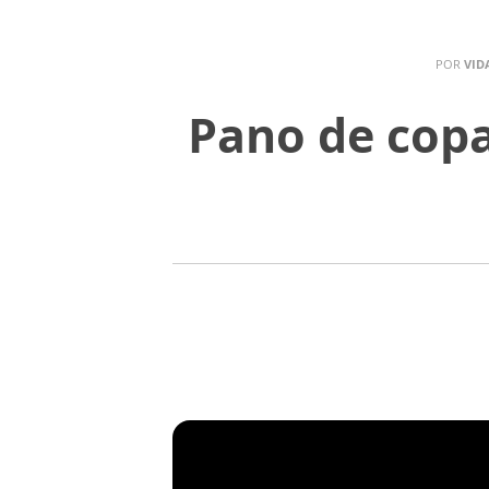
POR
VID
Pano de copa