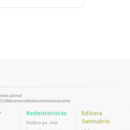
reito autoral.
12 (faleconosco@santuarionacional.com).
P
Redentoristas
Editora
Santuário
história pe. vitor