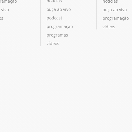
notícias
ramação
notícias
ouça ao vivo
 vivo
ouça ao vivo
podcast
os
programação
programação
vídeos
programas
vídeos