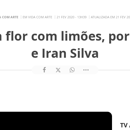
A COM ARTE
EM VIDA COM ARTE
21 FEV 2020 - 13H39
ATUALIZADA EM 21 FEV 20
 flor com limões, por
e Iran Silva
TV