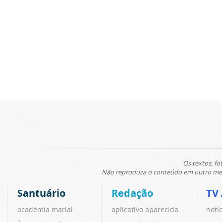
Os textos, fo
Não reproduza o conteúdo em outro meio
Santuário
Redação
TV
academia marial
aplicativo aparecida
notí