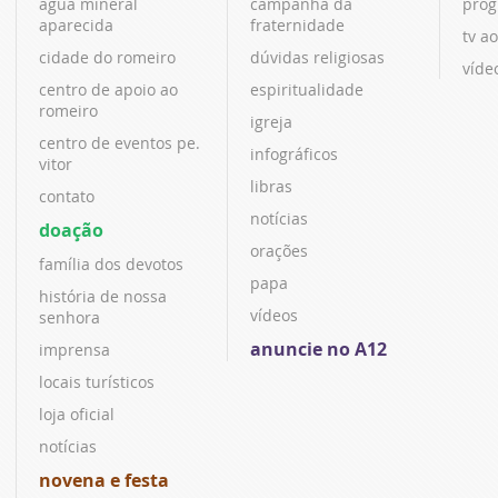
água mineral
campanha da
prog
aparecida
fraternidade
tv ao
cidade do romeiro
dúvidas religiosas
víde
centro de apoio ao
espiritualidade
romeiro
igreja
centro de eventos pe.
infográficos
vitor
libras
contato
notícias
doação
orações
família dos devotos
papa
história de nossa
vídeos
senhora
anuncie no A12
imprensa
locais turísticos
loja oficial
notícias
novena e festa