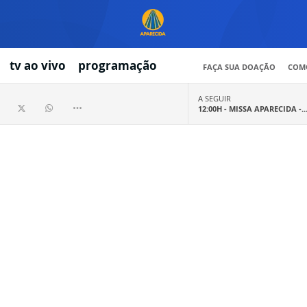
tv ao vivo
programação
FAÇA SUA DOAÇÃO
COMO
A SEGUIR
12:00H -
MISSA APARECIDA -..