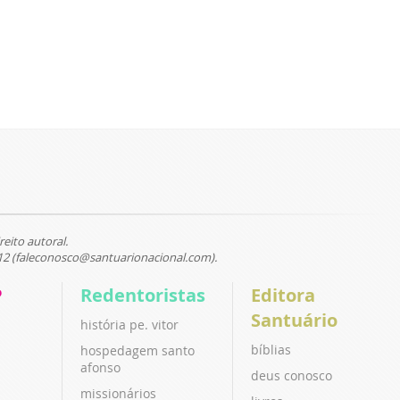
reito autoral.
12 (faleconosco@santuarionacional.com).
P
Redentoristas
Editora
Santuário
história pe. vitor
bíblias
hospedagem santo
afonso
deus conosco
missionários