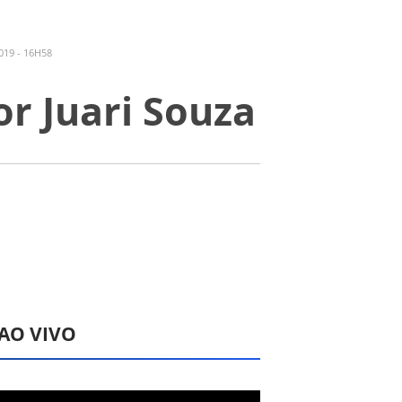
19 - 16H58
or Juari Souza
 AO VIVO