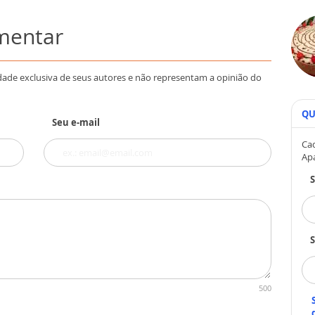
omentar
dade exclusiva de seus autores e não representam a opinião do
QU
Seu e-mail
Cad
Ap
S
500