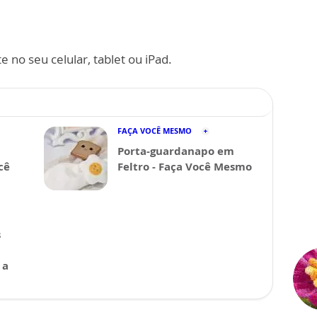
 no seu celular, tablet ou iPad.
FAÇA VOCÊ MESMO
Porta-guardanapo em
cê
Feltro - Faça Você Mesmo
s
 a