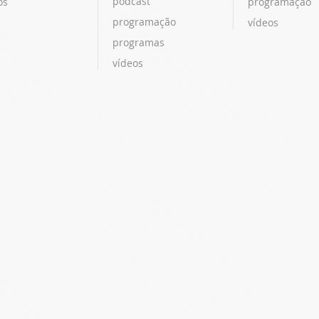
podcast
os
programação
programação
vídeos
programas
vídeos