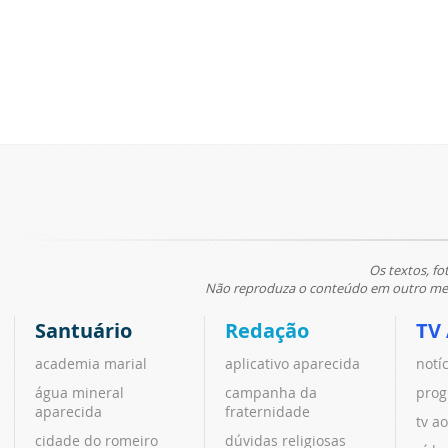
Os textos, fo
Não reproduza o conteúdo em outro meio
Santuário
Redação
TV
academia marial
aplicativo aparecida
notí
água mineral
campanha da
prog
aparecida
fraternidade
tv ao
cidade do romeiro
dúvidas religiosas