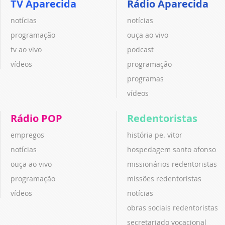
TV Aparecida
Rádio Aparecida
notícias
notícias
programação
ouça ao vivo
tv ao vivo
podcast
vídeos
programação
programas
vídeos
Rádio POP
Redentoristas
empregos
história pe. vitor
notícias
hospedagem santo afonso
ouça ao vivo
missionários redentoristas
programação
missões redentoristas
vídeos
notícias
obras sociais redentoristas
secretariado vocacional