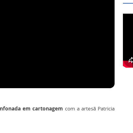
anfonada em cartonagem
com a artesã Patricia