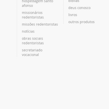
bíblias
hospedagem santo
afonso
deus conosco
missionários
livros
redentoristas
outros produtos
missões redentoristas
notícias
obras sociais
redentoristas
secretariado
vocacional