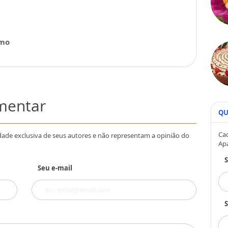
smo
omentar
QU
Cad
dade exclusiva de seus autores e não representam a opinião do
Ap
Seu e-mail
S