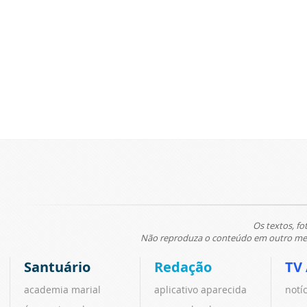
Os textos, fo
Não reproduza o conteúdo em outro meio
Santuário
Redação
TV
academia marial
aplicativo aparecida
notí