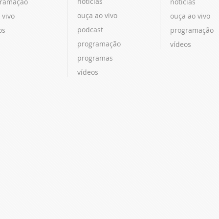
notícias
ramação
notícias
ouça ao vivo
 vivo
ouça ao vivo
podcast
os
programação
programação
vídeos
programas
vídeos