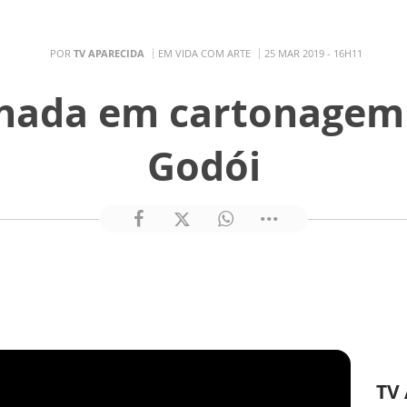
POR
TV APARECIDA
EM VIDA COM ARTE
25 MAR 2019 - 16H11
nada em cartonagem 
Godói
TV