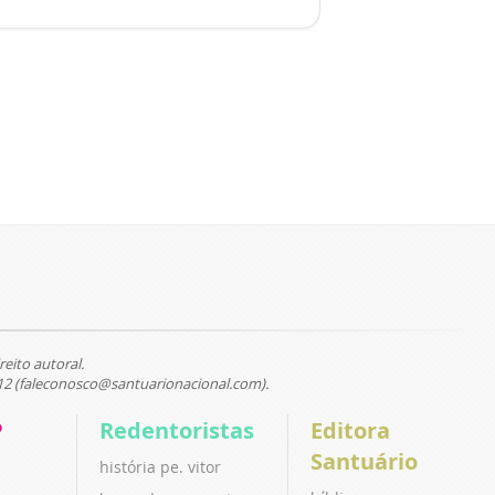
reito autoral.
12 (faleconosco@santuarionacional.com).
P
Redentoristas
Editora
Santuário
história pe. vitor