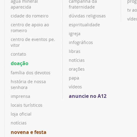
água mineral
campanha da
prog
aparecida
fraternidade
tv ao
cidade do romeiro
dúvidas religiosas
víde
centro de apoio ao
espiritualidade
romeiro
igreja
centro de eventos pe.
infográficos
vitor
libras
contato
notícias
doação
orações
família dos devotos
papa
história de nossa
vídeos
senhora
anuncie no A12
imprensa
locais turísticos
loja oficial
notícias
novena e festa