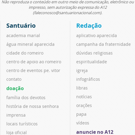
Não reproduza o conteúdo em outro meio de comunicação, eletrônico ou
impresso, sem autorização expressa do A12
(faleconosco@santuarionacional.com).
Santuário
Redação
academia marial
aplicativo aparecida
água mineral aparecida
campanha da fraternidade
cidade do romeiro
dúvidas religiosas
centro de apoio ao romeiro
espiritualidade
centro de eventos pe. vitor
igreja
contato
infográficos
doação
libras
notícias
família dos devotos
orações
história de nossa senhora
papa
imprensa
vídeos
locais turísticos
anuncie no A12
loja oficial