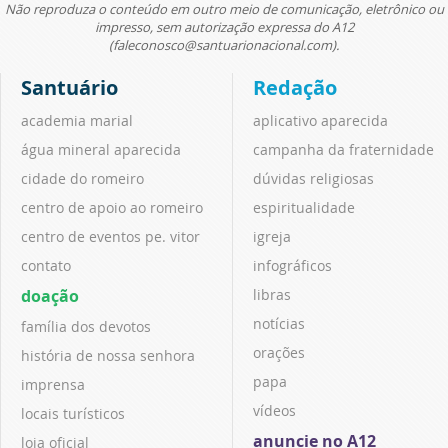
Não reproduza o conteúdo em outro meio de comunicação, eletrônico ou
impresso, sem autorização expressa do A12
(faleconosco@santuarionacional.com).
Santuário
Redação
academia marial
aplicativo aparecida
água mineral aparecida
campanha da fraternidade
cidade do romeiro
dúvidas religiosas
centro de apoio ao romeiro
espiritualidade
centro de eventos pe. vitor
igreja
contato
infográficos
doação
libras
notícias
família dos devotos
orações
história de nossa senhora
papa
imprensa
vídeos
locais turísticos
anuncie no A12
loja oficial