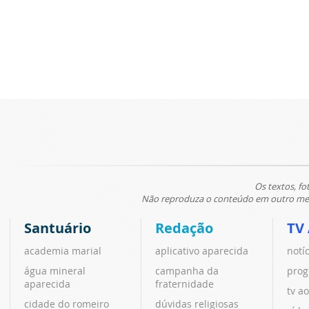
Os textos, fo
Não reproduza o conteúdo em outro meio
Santuário
Redação
TV
academia marial
aplicativo aparecida
notí
água mineral
campanha da
prog
aparecida
fraternidade
tv ao
cidade do romeiro
dúvidas religiosas