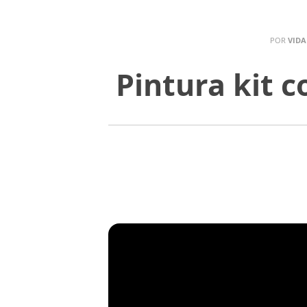
POR
VIDA
Pintura kit c