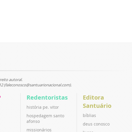
reito autoral.
12 (faleconosco@santuarionacional.com).
P
Redentoristas
Editora
Santuário
história pe. vitor
bíblias
hospedagem santo
afonso
deus conosco
missionários