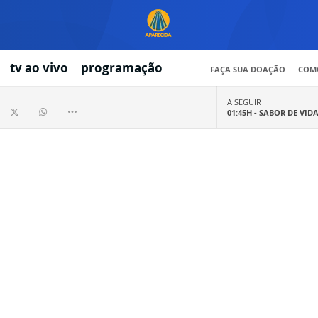
tv ao vivo
programação
FAÇA SUA DOAÇÃO
COMO
A SEGUIR
01:45H -
SABOR DE VID