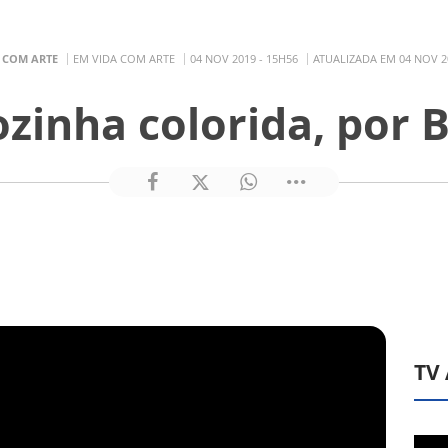
 COM ARTE
EM VIDA COM ARTE
04 NOV 2019 - 15H56
ATUALIZADA EM 04 NOV 2
ozinha colorida, por 
TV