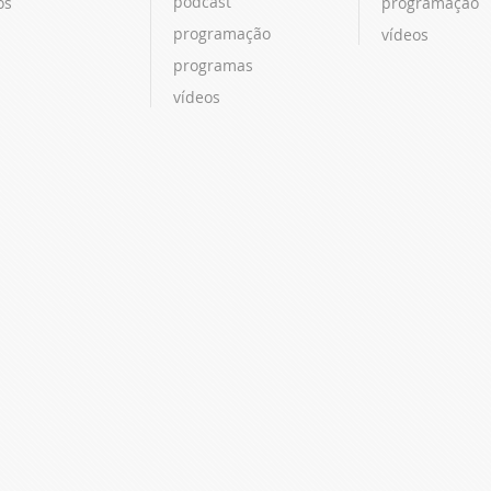
podcast
os
programação
programação
vídeos
programas
vídeos