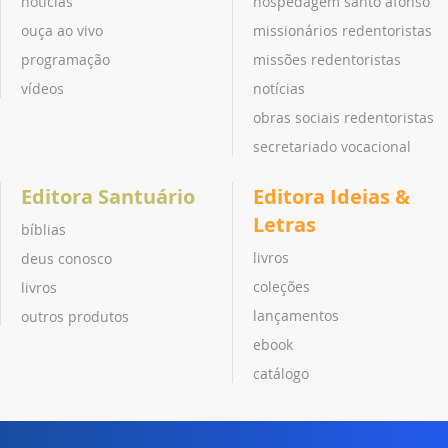
notícias
hospedagem santo afonso
ouça ao vivo
missionários redentoristas
programação
missões redentoristas
vídeos
notícias
obras sociais redentoristas
secretariado vocacional
Editora Santuário
Editora Ideias &
Letras
bíblias
livros
deus conosco
coleções
livros
lançamentos
outros produtos
ebook
catálogo