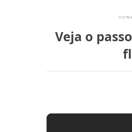
POR
TV 
Veja o pass
f