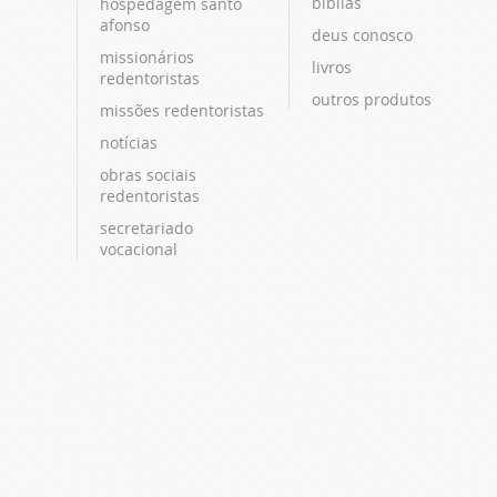
bíblias
hospedagem santo
afonso
deus conosco
missionários
livros
redentoristas
outros produtos
missões redentoristas
notícias
obras sociais
redentoristas
secretariado
vocacional