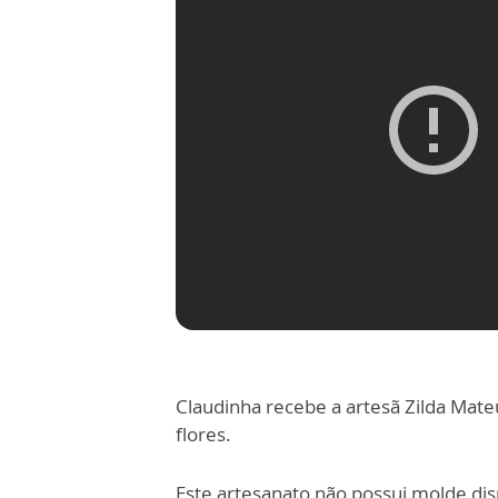
Claudinha recebe a artesã Zilda Mate
flores.
Este artesanato não possui molde disp