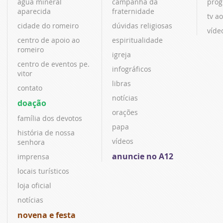
água mineral
campanha da
prog
aparecida
fraternidade
tv ao
cidade do romeiro
dúvidas religiosas
víde
centro de apoio ao
espiritualidade
romeiro
igreja
centro de eventos pe.
infográficos
vitor
libras
contato
notícias
doação
orações
família dos devotos
papa
história de nossa
vídeos
senhora
anuncie no A12
imprensa
locais turísticos
loja oficial
notícias
novena e festa