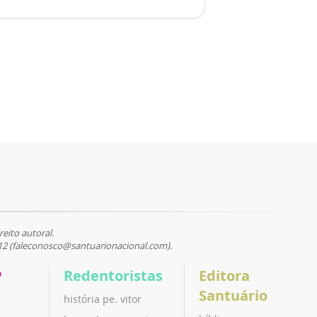
reito autoral.
12 (faleconosco@santuarionacional.com).
P
Redentoristas
Editora
Santuário
história pe. vitor