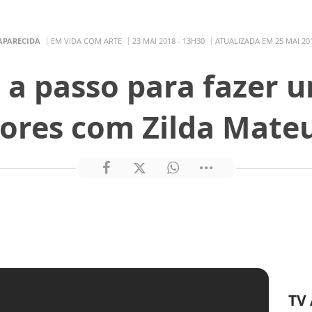
APARECIDA
EM VIDA COM ARTE
23 MAI 2018 - 13H30
ATUALIZADA EM 25 MAI 201
o a passo para fazer 
lores com Zilda Mate
TV