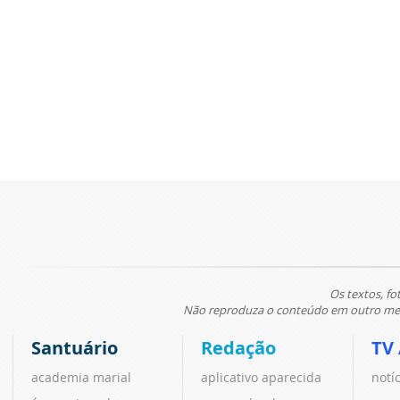
Os textos, fo
Não reproduza o conteúdo em outro meio
Santuário
Redação
TV
academia marial
aplicativo aparecida
notí