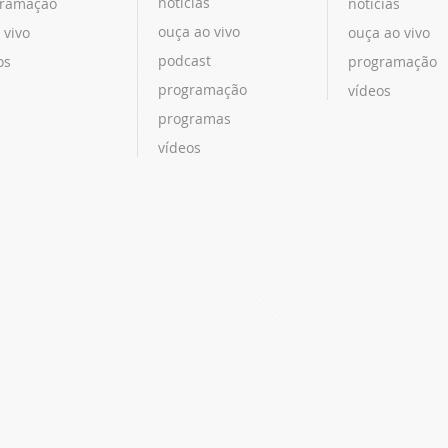
notícias
ramação
notícias
ouça ao vivo
 vivo
ouça ao vivo
podcast
os
programação
programação
vídeos
programas
vídeos