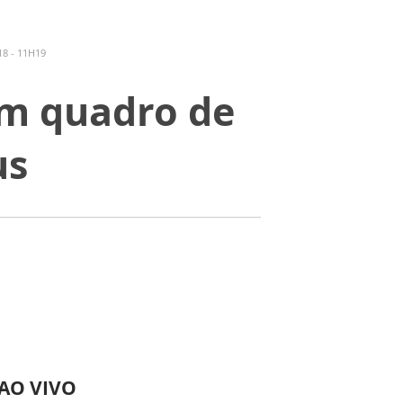
8 - 11H19
um quadro de
us
 AO VIVO