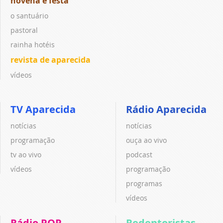
novena e festa
o santuário
pastoral
rainha hotéis
revista de aparecida
vídeos
TV Aparecida
Rádio Aparecida
notícias
notícias
programação
ouça ao vivo
tv ao vivo
podcast
vídeos
programação
programas
vídeos
Rádio POP
Redentoristas