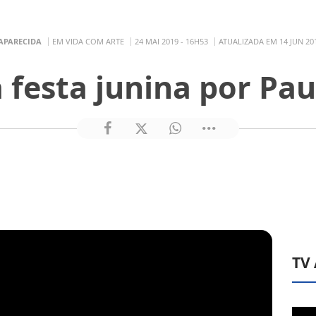
APARECIDA
EM VIDA COM ARTE
24 MAI 2019 - 16H53
ATUALIZADA EM 14 JUN 201
 festa junina por Pa
TV