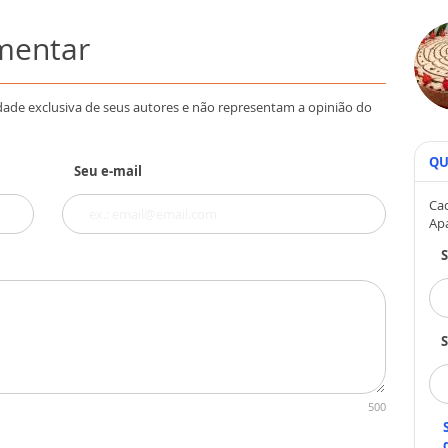
omentar
dade exclusiva de seus autores e não representam a opinião do
QU
Seu e-mail
Cad
Ap
S
500