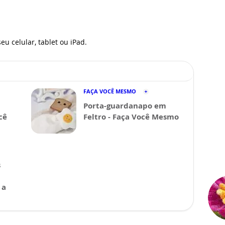
eu celular, tablet ou iPad.
FAÇA VOCÊ MESMO
Porta-guardanapo em
cê
Feltro - Faça Você Mesmo
s
 a