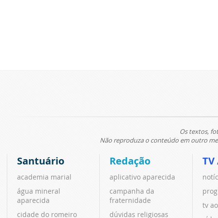
Os textos, fo
Não reproduza o conteúdo em outro meio
Santuário
Redação
TV
academia marial
aplicativo aparecida
notí
água mineral
campanha da
prog
aparecida
fraternidade
tv ao
cidade do romeiro
dúvidas religiosas