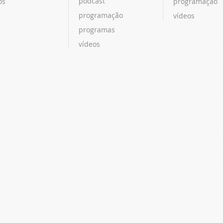
podcast
os
programação
programação
vídeos
programas
vídeos