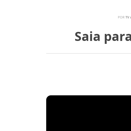
POR
TV 
Saia para