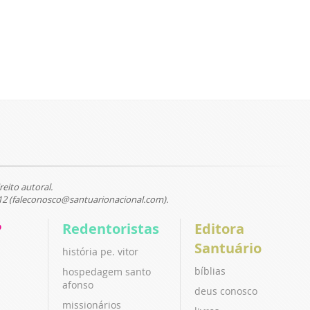
reito autoral.
12 (faleconosco@santuarionacional.com).
P
Redentoristas
Editora
Santuário
história pe. vitor
bíblias
hospedagem santo
afonso
deus conosco
missionários