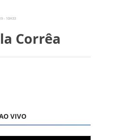
9 - 10H33
ula Corrêa
 AO VIVO