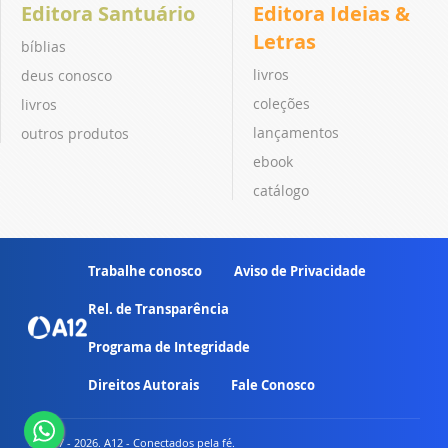
Editora Santuário
Editora Ideias &
Letras
bíblias
livros
deus conosco
coleções
livros
lançamentos
outros produtos
ebook
catálogo
Trabalhe conosco
Aviso de Privacidade
Rel. de Transparência
Programa de Integridade
Direitos Autorais
Fale Conosco
© 2007 - 2026. A12 - Conectados pela fé.