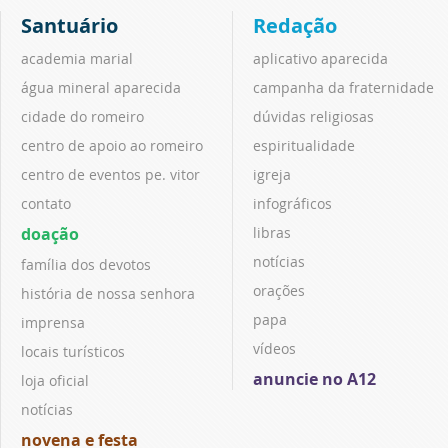
Santuário
Redação
academia marial
aplicativo aparecida
água mineral aparecida
campanha da fraternidade
cidade do romeiro
dúvidas religiosas
centro de apoio ao romeiro
espiritualidade
centro de eventos pe. vitor
igreja
contato
infográficos
doação
libras
notícias
família dos devotos
orações
história de nossa senhora
papa
imprensa
vídeos
locais turísticos
anuncie no A12
loja oficial
notícias
novena e festa