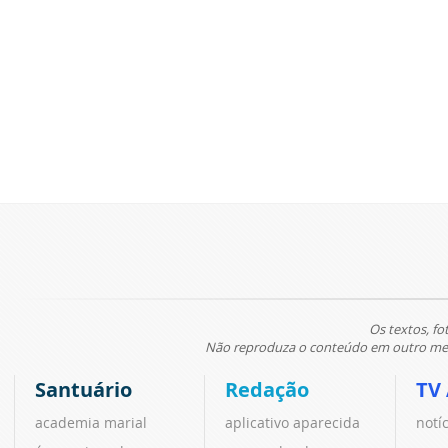
Os textos, fo
Não reproduza o conteúdo em outro meio
Santuário
Redação
TV
academia marial
aplicativo aparecida
notí