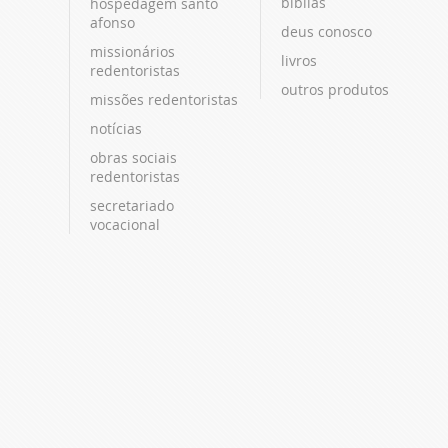
bíblias
hospedagem santo
afonso
deus conosco
missionários
livros
redentoristas
outros produtos
missões redentoristas
notícias
obras sociais
redentoristas
secretariado
vocacional