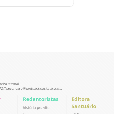
reito autoral.
12 (faleconosco@santuarionacional.com).
P
Redentoristas
Editora
Santuário
história pe. vitor