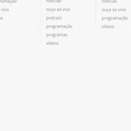
notícias
ramação
notícias
ouça ao vivo
 vivo
ouça ao vivo
podcast
os
programação
programação
vídeos
programas
vídeos