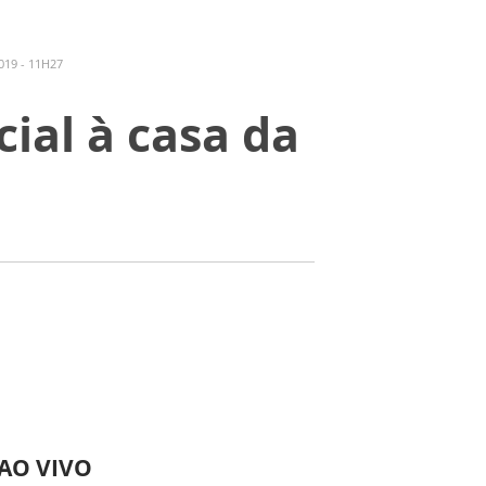
19 - 11H27
ial à casa da
 AO VIVO