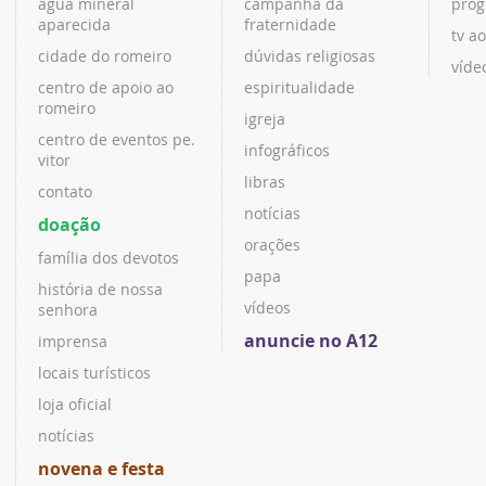
água mineral
campanha da
prog
aparecida
fraternidade
tv ao
cidade do romeiro
dúvidas religiosas
víde
centro de apoio ao
espiritualidade
romeiro
igreja
centro de eventos pe.
infográficos
vitor
libras
contato
notícias
doação
orações
família dos devotos
papa
história de nossa
vídeos
senhora
anuncie no A12
imprensa
locais turísticos
loja oficial
notícias
novena e festa