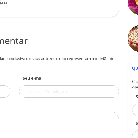
xis
omentar
dade exclusiva de seus autores e não representam a opinião do
QU
Seu e-mail
Cad
Ap
S