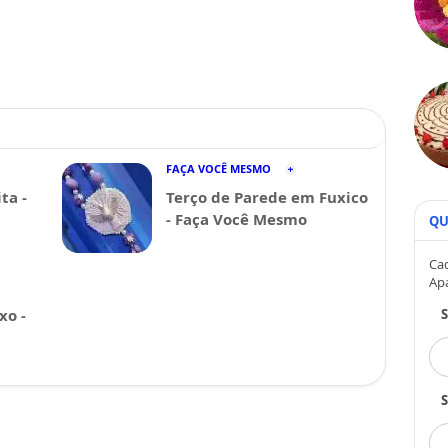
FAÇA VOCÊ MESMO
ta -
Terço de Parede em Fuxico
- Faça Você Mesmo
QU
Cad
Ap
xo -
S