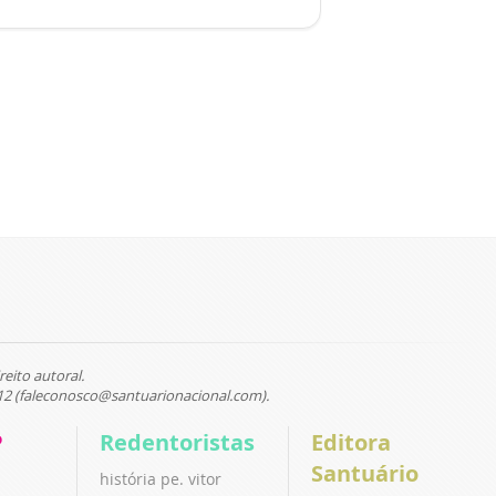
reito autoral.
12 (faleconosco@santuarionacional.com).
P
Redentoristas
Editora
Santuário
história pe. vitor