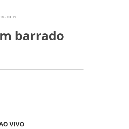
18 - 10H19
om barrado
 AO VIVO