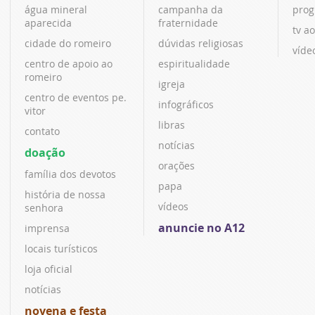
água mineral
campanha da
prog
aparecida
fraternidade
tv ao
cidade do romeiro
dúvidas religiosas
víde
centro de apoio ao
espiritualidade
romeiro
igreja
centro de eventos pe.
infográficos
vitor
libras
contato
notícias
doação
orações
família dos devotos
papa
história de nossa
vídeos
senhora
anuncie no A12
imprensa
locais turísticos
loja oficial
notícias
novena e festa