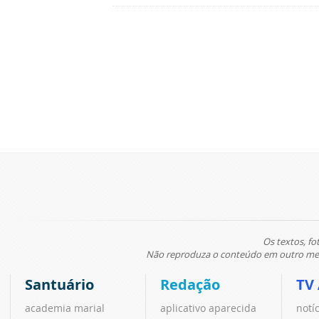
Os textos, fo
Não reproduza o conteúdo em outro meio
Santuário
Redação
TV
academia marial
aplicativo aparecida
notí