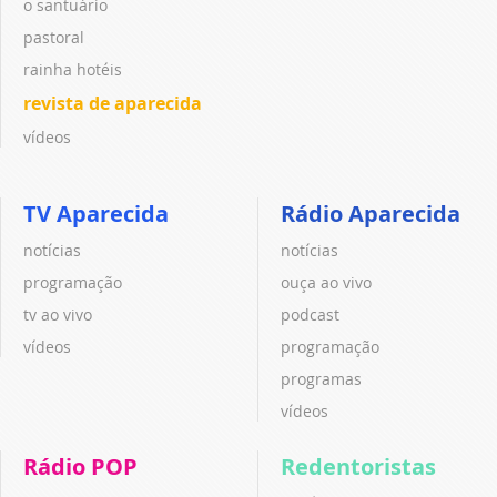
o santuário
pastoral
rainha hotéis
revista de aparecida
vídeos
TV Aparecida
Rádio Aparecida
notícias
notícias
programação
ouça ao vivo
tv ao vivo
podcast
vídeos
programação
programas
vídeos
Rádio POP
Redentoristas