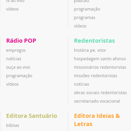
tv ao vivo
podcast
vídeos
programação
programas
vídeos
Rádio POP
Redentoristas
empregos
história pe. vitor
notícias
hospedagem santo afonso
ouça ao vivo
missionários redentoristas
programação
missões redentoristas
vídeos
notícias
obras sociais redentoristas
secretariado vocacional
Editora Santuário
Editora Ideias &
Letras
bíblias