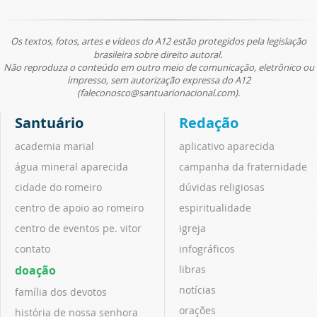
Os textos, fotos, artes e vídeos do A12 estão protegidos pela legislação
brasileira sobre direito autoral.
Não reproduza o conteúdo em outro meio de comunicação, eletrônico ou
impresso, sem autorização expressa do A12
(faleconosco@santuarionacional.com).
Santuário
Redação
academia marial
aplicativo aparecida
água mineral aparecida
campanha da fraternidade
cidade do romeiro
dúvidas religiosas
centro de apoio ao romeiro
espiritualidade
centro de eventos pe. vitor
igreja
contato
infográficos
doação
libras
notícias
família dos devotos
orações
história de nossa senhora