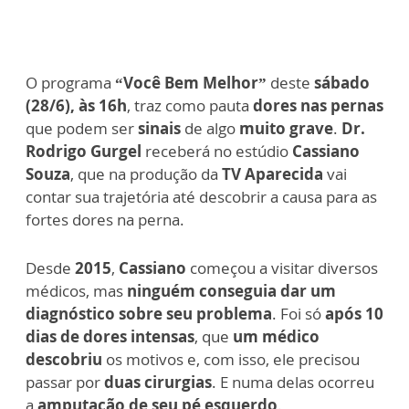
O programa
“Você Bem Melhor”
deste
sábado
(28/6), às 16h
, traz como pauta
dores nas pernas
que podem ser
sinais
de algo
muito grave
.
Dr.
Rodrigo Gurgel
receberá no estúdio
Cassiano
Souza
, que na produção da
TV Aparecida
vai
contar sua trajetória até descobrir a causa para as
fortes dores na perna.
Desde
2015
,
Cassiano
começou a visitar diversos
médicos, mas
ninguém conseguia dar um
diagnóstico sobre seu problema
. Foi só
após 10
dias de dores intensas
, que
um médico
descobriu
os motivos e, com isso, ele precisou
passar por
duas cirurgias
. E numa delas ocorreu
a
amputação de seu pé esquerdo
.