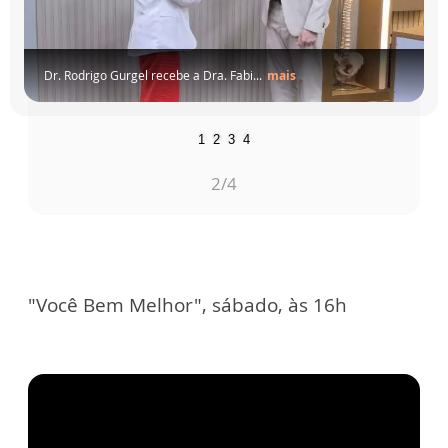
Dr. Rodrigo Gurgel recebe a Dra. Fabi...
mais
1
2
3
4
2
/4
"Você Bem Melhor", sábado, às 16h