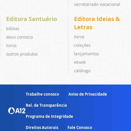
secretariado vocacional
Editora Santuário
Editora Ideias &
Letras
bíblias
livros
deus conosco
coleções
livros
lançamentos
outros produtos
ebook
catálogo
Trabalhe conosco
Aviso de Privacidade
Rel. de Transparência
Programa de Integridade
Direitos Autorais
Fale Conosco