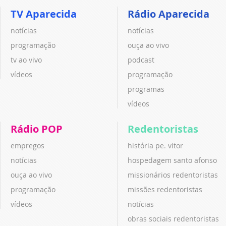
TV Aparecida
Rádio Aparecida
notícias
notícias
programação
ouça ao vivo
tv ao vivo
podcast
vídeos
programação
programas
vídeos
Rádio POP
Redentoristas
empregos
história pe. vitor
notícias
hospedagem santo afonso
ouça ao vivo
missionários redentoristas
programação
missões redentoristas
vídeos
notícias
obras sociais redentoristas