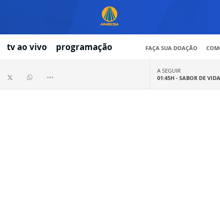
tv ao vivo
programação
FAÇA SUA DOAÇÃO
COMO
A SEGUIR
01:45H -
SABOR DE VID