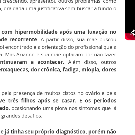
oi crescendo, apresentou outros problemas, como
a, era dada uma justificativa sem buscar a fundo o
a com hipermobilidade após uma luxação no
dade recorrente
. A partir disso, sua mãe buscou
i encontrado e a orientação do profissional que a
ica. Mas Arianne e sua mãe optaram por não fazer
ontinuaram a acontecer.
Além disso, outros
enxaquecas, dor crônica, fadiga, miopia, dores
pela presença de muitos cistos no ovário e pela
ve três filhos após se casar.
E
os períodos
tado
, ocasionando uma piora nos sintomas que já
 grandes desafios.
e já tinha seu próprio diagnóstico, porém não