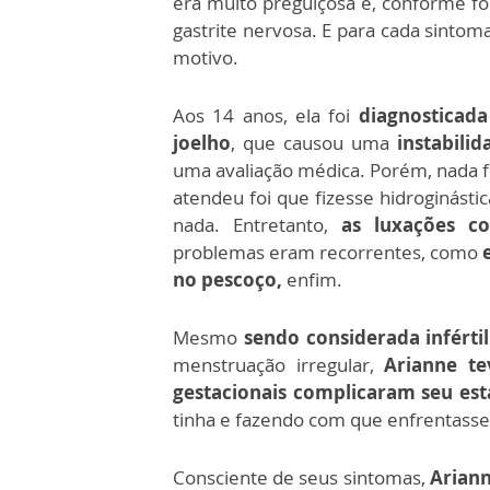
era muito preguiçosa e, conforme f
gastrite nervosa. E para cada sintom
motivo.
Aos 14 anos, ela foi
diagnosticad
joelho
, que causou uma
instabili
uma avaliação médica. Porém, nada fo
atendeu foi que fizesse hidroginást
nada. Entretanto,
as luxações c
problemas eram recorrentes, como
no pescoço,
enfim.
Mesmo
sendo considerada infértil
menstruação irregular,
Arianne te
gestacionais complicaram seu es
tinha e fazendo com que enfrentasse
Consciente de seus sintomas,
Ariann