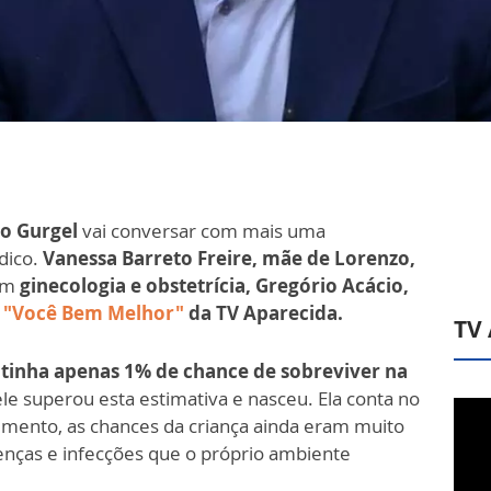
go Gurgel
vai conversar com mais uma
dico.
Vanessa Barreto Freire, mãe de Lorenzo,
 em
ginecologia e obstetrícia, Gregório Acácio,
a
"Você Bem Melhor"
da TV Aparecida.
TV
tinha apenas 1% de chance de sobreviver na
le superou esta estimativa e nasceu. Ela conta no
ento, as chances da criança ainda eram muito
oenças e infecções que o próprio ambiente