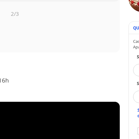
3
/3
QU
Cad
Ap
16h
S