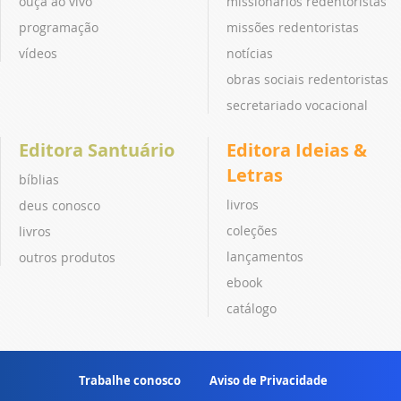
ouça ao vivo
missionários redentoristas
programação
missões redentoristas
vídeos
notícias
obras sociais redentoristas
secretariado vocacional
Editora Santuário
Editora Ideias &
Letras
bíblias
livros
deus conosco
coleções
livros
lançamentos
outros produtos
ebook
catálogo
Trabalhe conosco
Aviso de Privacidade