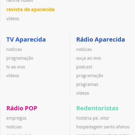
rainha hotéis
revista de aparecida
vídeos
TV Aparecida
Rádio Aparecida
notícias
notícias
programação
ouça ao vivo
tv ao vivo
podcast
vídeos
programação
programas
vídeos
Rádio POP
Redentoristas
empregos
história pe. vitor
notícias
hospedagem santo afonso