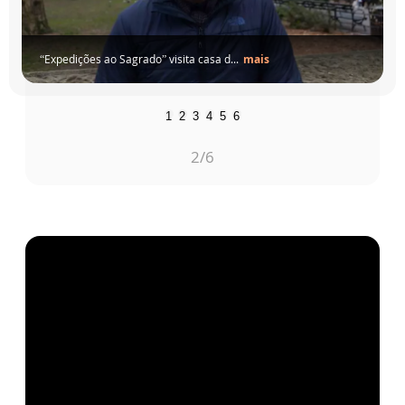
“Expedições ao Sagrado” visita casa d...
mais
1
2
3
4
5
6
2
/6