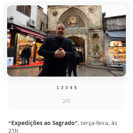
1
2
3
4
5
2
/5
“Expedições ao Sagrado”
, terça-feira, às
21h