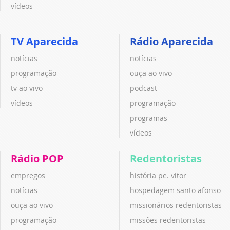
vídeos
TV Aparecida
Rádio Aparecida
notícias
notícias
programação
ouça ao vivo
tv ao vivo
podcast
vídeos
programação
programas
vídeos
Rádio POP
Redentoristas
empregos
história pe. vitor
notícias
hospedagem santo afonso
ouça ao vivo
missionários redentoristas
programação
missões redentoristas