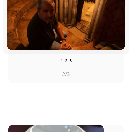
1
2
3
3
/3