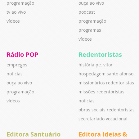
programação
ouça ao vivo
tv ao vivo
podcast
vídeos
programação
programas
vídeos
Rádio POP
Redentoristas
empregos
história pe. vitor
notícias
hospedagem santo afonso
ouça ao vivo
missionários redentoristas
programação
missões redentoristas
vídeos
notícias
obras sociais redentoristas
secretariado vocacional
Editora Santuário
Editora Ideias &