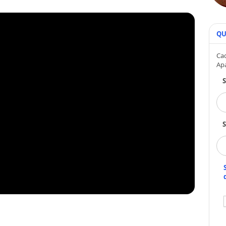
QU
Cad
Ap
S