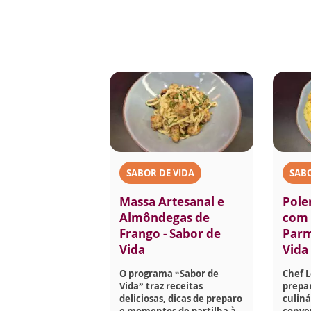
SABOR DE VIDA
SABO
Massa Artesanal e
Pole
Almôndegas de
com 
Frango - Sabor de
Parm
Vida
Vida
O programa “Sabor de
Chef 
Vida” traz receitas
prepar
deliciosas, dicas de preparo
culiná