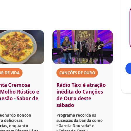
R DE VIDA
CANÇÕES DE OURO
nta Cremosa
Rádio Táxi é atração
Molho Rústico e
inédita do Canções
esão - Sabor de
de Ouro deste
sábado
Leonardo Roncon
Programa recorda os
a deliciosas
sucessos da banda como
rias, enquanto
“Garota Dourada” e