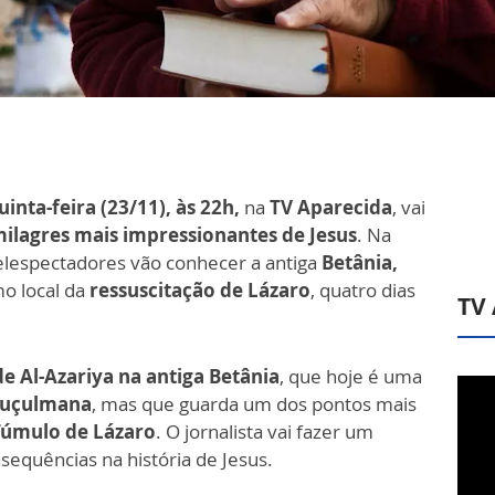
uinta-feira (23/11), às 22h,
na
TV Aparecida
, vai
ilagres mais impressionantes de Jesus
. Na
telespectadores vão conhecer a antiga
Betânia,
o local da
ressuscitação de Lázaro
, quatro dias
TV
de Al-Azariya na antiga Betânia
, que hoje é uma
muçulmana
, mas que guarda um dos pontos mais
Túmulo de Lázaro
. O jornalista vai fazer um
sequências na história de Jesus.