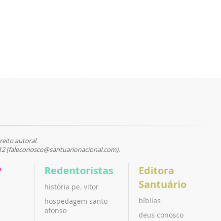
reito autoral.
12 (faleconosco@santuarionacional.com).
P
Redentoristas
Editora
Santuário
história pe. vitor
bíblias
hospedagem santo
afonso
deus conosco