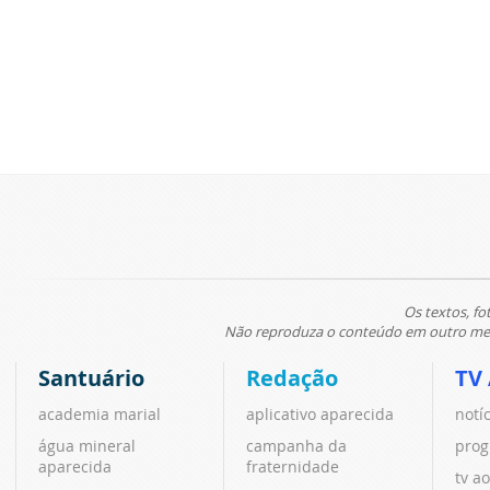
Os textos, fo
Não reproduza o conteúdo em outro meio
Santuário
Redação
TV
academia marial
aplicativo aparecida
notí
água mineral
campanha da
prog
aparecida
fraternidade
tv ao