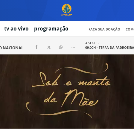
tv ao vivo
programação
FAÇA SUA DOAÇÃO
COMO
A SEGUIR
IO NACIONAL
09:00H -
TERRA DA PADROEIR