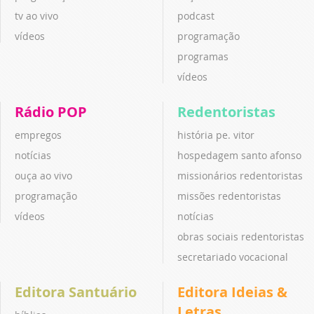
tv ao vivo
podcast
vídeos
programação
programas
vídeos
Rádio POP
Redentoristas
empregos
história pe. vitor
notícias
hospedagem santo afonso
ouça ao vivo
missionários redentoristas
programação
missões redentoristas
vídeos
notícias
obras sociais redentoristas
secretariado vocacional
Editora Santuário
Editora Ideias &
Letras