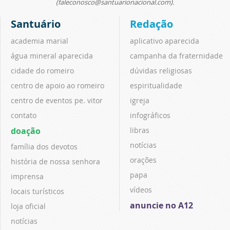
(faleconosco@santuarionacional.com).
Santuário
Redação
academia marial
aplicativo aparecida
água mineral aparecida
campanha da fraternidade
cidade do romeiro
dúvidas religiosas
centro de apoio ao romeiro
espiritualidade
centro de eventos pe. vitor
igreja
contato
infográficos
doação
libras
notícias
família dos devotos
orações
história de nossa senhora
papa
imprensa
vídeos
locais turísticos
anuncie no A12
loja oficial
notícias