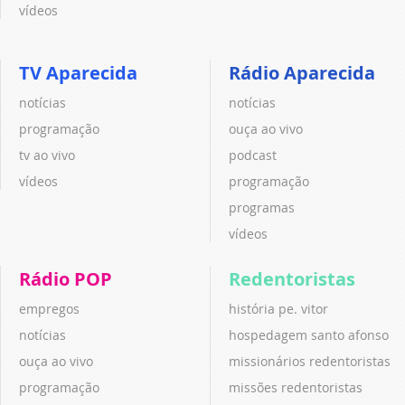
vídeos
TV Aparecida
Rádio Aparecida
notícias
notícias
programação
ouça ao vivo
tv ao vivo
podcast
vídeos
programação
programas
vídeos
Rádio POP
Redentoristas
empregos
história pe. vitor
notícias
hospedagem santo afonso
ouça ao vivo
missionários redentoristas
programação
missões redentoristas