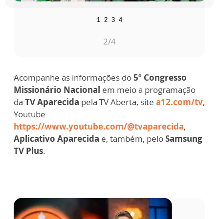
1
2
3
4
2
/4
Acompanhe as informações do
5º Congresso
Missionário Nacional
em meio a programação
da
TV Aparecida
pela TV Aberta, site
a12.com/tv
,
Youtube
https://www.youtube.com/@tvaparecida
,
Aplicativo Aparecida
e, também, pelo
Samsung
TV Plus
.