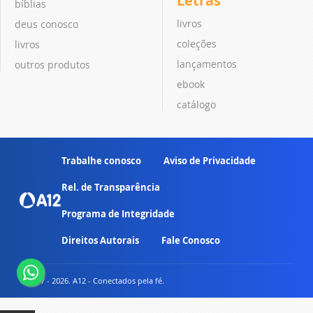
Letras
bíblias
livros
deus conosco
coleções
livros
lançamentos
outros produtos
ebook
catálogo
Trabalhe conosco
Aviso de Privacidade
Rel. de Transparência
Programa de Integridade
Direitos Autorais
Fale Conosco
© 2007 - 2026. A12 - Conectados pela fé.