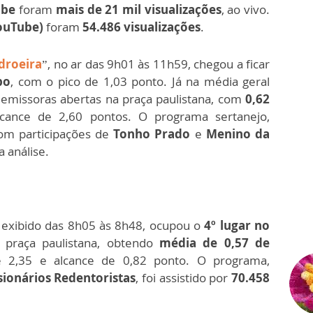
ube
foram
mais de 21 mil visualizações
, ao vivo.
YouTube)
foram
54.486 visualizações
.
droeira
”, no ar das 9h01 às 11h59, chegou a ficar
po
, com o pico de 1,03 ponto. Já na média geral
 emissoras abertas na praça paulistana, com
0,62
lcance de 2,60 pontos. O programa sertanejo,
com participações de
Tonho Prado
e
Menino da
a análise.
, exibido das 8h05 às 8h48, ocupou o
4º lugar no
 praça paulistana, obtendo
média de 0,57 de
e 2,35 e alcance de 0,82 ponto. O programa,
sionários Redentoristas
, foi assistido por
70.458