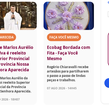
PARECIDA
FAÇA VOCÊ MESMO
e Marlos Aurélio
Ecobag Bordada com
lva é reeleito
Fita - Faça Você
rior Provincial
Mesmo
rovíncia Nossa
Rogério Chiaravalli recebe
ora Aparecida
artesãos para partilharem
o passo a passo de lindas
Marlos Aurélio da
peças e trabalhos.
foi reeleito Superior
cial da Província
07 AGO 2026 - 14H45
 Senhora Aparecida.
 2026 - 18H07