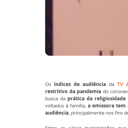
Os
índices de audiência
da
TV 
restritivo da pandemia
do coronaví
busca da
prática da religiosidad
voltados à família,
a emissora tem 
audiência
, principalmente nos fins 
Entre as várias transmissões que 