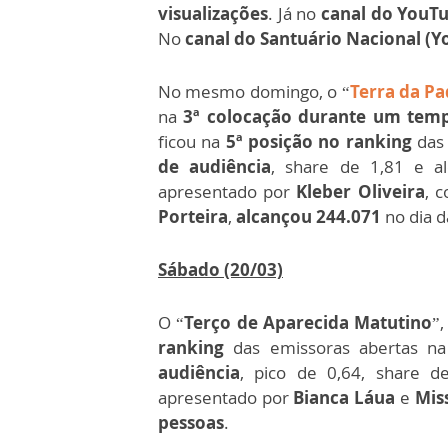
visualizações
. Já no
canal do YouT
No
canal do Santuário Nacional (
No mesmo domingo, o “
Terra da Pa
na
3ª colocação durante um tem
ficou na
5ª posição no ranking
das
de audiência
, share de 1,81 e a
apresentado por
Kleber Oliveira
, 
Porteira
,
alcançou 244.071
no dia d
Sábado (20/03)
O “
Terço de Aparecida Matutino
”
ranking
das emissoras abertas na
audiência
, pico de 0,64, share d
apresentado por
Bianca Láua
e
Mis
pessoas
.