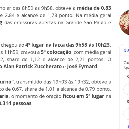
 no ar das 8h59 às 9h58, obteve a
média de 0,83
 de 2,84 e alcance de 1,78 ponto. Na média geral
g
das emissoras abertas na Grande São Paulo e
 chegou ao
4º lugar na faixa das 9h58 às 10h23
.
QU
às 11h59, cravou a
5ª colocação
, com média geral
82, share de 1,12 e alcance de 2,21 pontos. O
Cad
o Alan Patrick Zuccherato
e
José Eymard
.
Ap
turno
”, transmitido das 19h03 às 19h32, obteve a
o de 0,67, share de 1,01 e alcance de 0,79 ponto.
aria
, o momento de oração
ficou em 5º lugar
na
S
8.314 pessoas
.