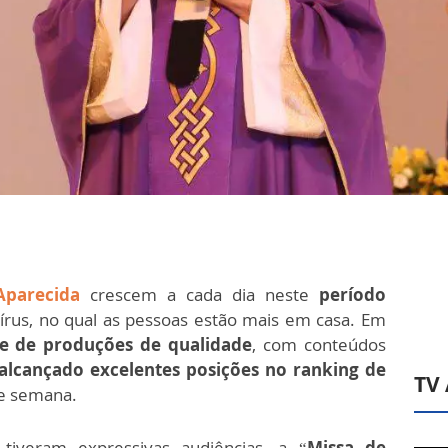
Aparecida
crescem a cada dia neste
período
rus, no qual as pessoas estão mais em casa. Em
e e de produções de qualidade
, com conteúdos
alcançado excelentes posições no ranking de
TV
de semana.
tiveram expressivas audiências, a “
Missa de