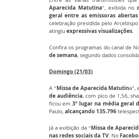
Aparecida Matutina
”, exibida no
geral entre as emissoras aberta
celebração presidida pelo Arcebisp
atingiu
expressivas visualizações
.
Confira os programas do canal de N
de semana
, segundo dados consoli
Domingo (21/03)
A “
Missa de Aparecida Matutin
a”,
de audiência
, com pico de 1,56, sh
ficou em
3º lugar na média geral 
Paulo,
alcançando 135.796
telespec
Já a exibição da “
Missa de Aparecid
nas redes sociais da TV
. No
Facebo