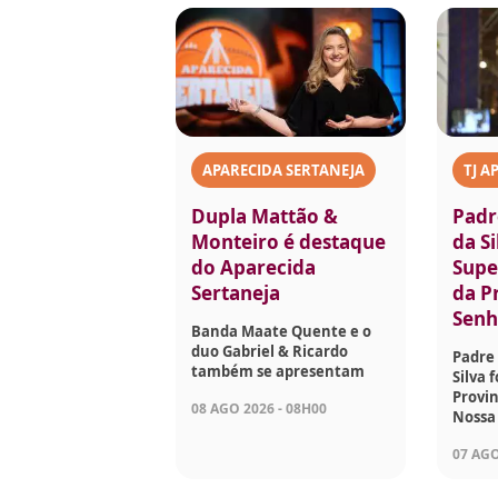
APARECIDA SERTANEJA
TJ A
Dupla Mattão &
Padr
Monteiro é destaque
da Si
do Aparecida
Supe
Sertaneja
da P
Senh
Banda Maate Quente e o
duo Gabriel & Ricardo
Padre 
também se apresentam
Silva 
Provin
08 AGO 2026 - 08H00
Nossa
07 AGO