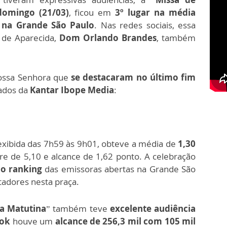
domingo (21/03)
, ficou em
3º lugar na média
s na Grande São Paulo
. Nas redes sociais, essa
o de Aparecida,
Dom Orlando Brandes
, também
ossa Senhora que
se destacaram no último fim
dados da
Kantar Ibope Media
:
 exibida das 7h59 às 9h01, obteve a média de
1,30
are de 5,10 e alcance de 1,62 ponto. A celebração
do ranking
das emissoras abertas na Grande São
tadores nesta praça.
a Matutina
” também teve
excelente audiência
ok
houve um
alcance de 256,3 mil com 105 mil