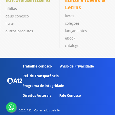
Editora Santuário
Editora Ideias &
Letras
bíblias
livros
deus conosco
coleções
livros
lançamentos
outros produtos
ebook
catálogo
Trabalhe conosco
Aviso de Privacidade
Rel. de Transparência
Programa de Integridade
Direitos Autorais
Fale Conosco
© 2007 - 2026. A12 - Conectados pela fé.