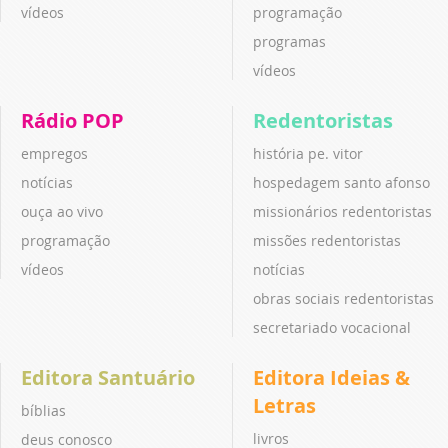
vídeos
programação
programas
vídeos
Rádio POP
Redentoristas
empregos
história pe. vitor
notícias
hospedagem santo afonso
ouça ao vivo
missionários redentoristas
programação
missões redentoristas
vídeos
notícias
obras sociais redentoristas
secretariado vocacional
Editora Santuário
Editora Ideias &
Letras
bíblias
livros
deus conosco