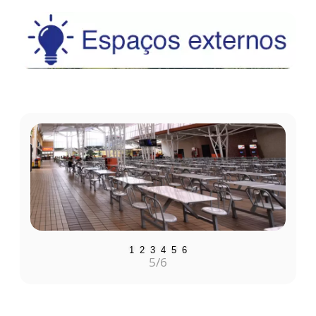
1
2
3
4
5
6
4
/6