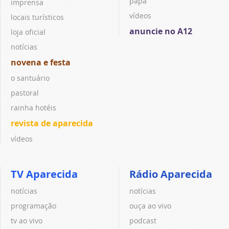
papa
imprensa
vídeos
locais turísticos
anuncie no A12
loja oficial
notícias
novena e festa
o santuário
pastoral
rainha hotéis
revista de aparecida
vídeos
TV Aparecida
Rádio Aparecida
notícias
notícias
programação
ouça ao vivo
tv ao vivo
podcast