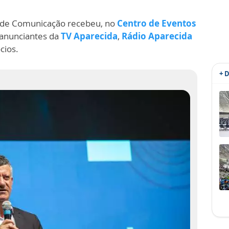
da de Comunicação recebeu, no
Centro de Eventos
 anunciantes da
TV Aparecida
,
Rádio Aparecida
cios.
+ 