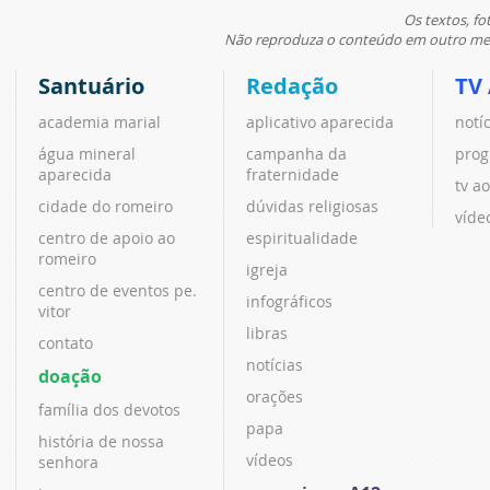
Os textos, fo
Não reproduza o conteúdo em outro meio
Santuário
Redação
TV
academia marial
aplicativo aparecida
notí
água mineral
campanha da
prog
aparecida
fraternidade
tv ao
cidade do romeiro
dúvidas religiosas
víde
centro de apoio ao
espiritualidade
romeiro
igreja
centro de eventos pe.
infográficos
vitor
libras
contato
notícias
doação
orações
família dos devotos
papa
história de nossa
vídeos
senhora