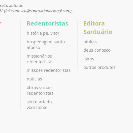
reito autoral.
12 (faleconosco@santuarionacional.com).
P
Redentoristas
Editora
Santuário
história pe. vitor
bíblias
hospedagem santo
afonso
deus conosco
missionários
livros
redentoristas
outros produtos
missões redentoristas
notícias
obras sociais
redentoristas
secretariado
vocacional